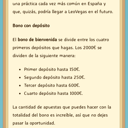
una práctica cada vez más común en España y
que, quizás, podría llegar a LeoVegas en el futuro.
Bono con depósito
El
bono de bienvenida
se divide entre los cuatro
primeros depósitos que hagas. Los 2000€ se
dividen de la siguiente manera:
Primer depósito hasta 150€.
Segundo depósito hasta 250€.
Tercer depósito hasta 600€.
Cuarto depósito hasta 1000€.
La cantidad de apuestas que puedes hacer con la
totalidad del bono es increíble, así que no dejes
pasar la oportunidad.