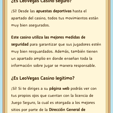
¿Es LeoVegas Casino seguro?
¡Sí! Desde las
apuestas deportivas
hasta el
apartado del casino, todos tus movimientos están
muy bien asegurados.
Este casino utiliza las mejores medidas de
seguridad
para garantizar que sus jugadores estén
muy bien resguardados. Además, también tienen
un apartado amplio en donde enseñan toda la
información sobre jugar se manera responsable.
¿Es LeoVegas Casino legitimo?
¡Sí! Si te diriges a su
página web
podrás ver con
tus propios ojos que cuentan con la licencia de
Juego Seguro, la cual es otorgada a los mejores
sitios por parte de la
Dirección General de