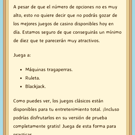
A pesar de que el número de opciones no es muy
alto, esto no quiere decir que no podrás gozar de
los mejores juegos de casino disponibles hoy en
día. Estamos seguro de que conseguirás un mínimo
de diez que te parecerán muy atractivos.
Juega a:
Máquinas tragaperras.
Ruleta.
Blackjack.
Como puedes ver, los juegos clásicos están
disponibles para tu entretenimiento total. ¡Incluso
podrías disfrutarlos en su versión de prueba
completamente gratis! Juega de esta forma para
practicar.