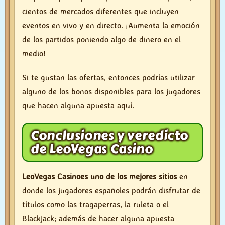
cientos de mercados diferentes que incluyen
eventos en vivo y en directo. ¡Aumenta la emoción
de los partidos poniendo algo de dinero en el
medio!
Si te gustan las ofertas, entonces podrías utilizar
alguno de los bonos disponibles para los jugadores
que hacen alguna apuesta aquí.
Conclusiones y veredicto
de LeoVegas Casino
LeoVegas Casinoes uno de los mejores sitios
en
donde los jugadores españoles podrán disfrutar de
títulos como las tragaperras, la ruleta o el
Blackjack; además de hacer alguna apuesta