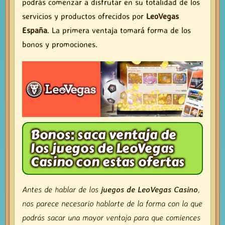
podrás comenzar a disfrutar en su totalidad de los
servicios y productos ofrecidos por
LeoVegas
España
. La primera ventaja tomará forma de los
bonos y promociones.
Bonos: saca ventaja de
los juegos de LeoVegas
Casino con estas ofertas
Antes de hablar de los
juegos de LeoVegas Casino
,
nos parece necesario hablarte de la forma con la que
podrás sacar una mayor ventaja para que comiences