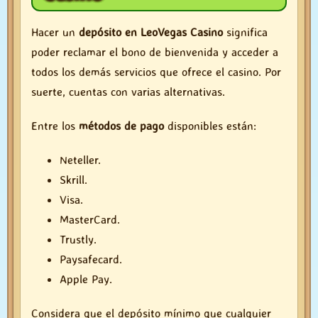
Hacer un
depósito en LeoVegas Casino
significa
poder reclamar el bono de bienvenida y acceder a
todos los demás servicios que ofrece el casino. Por
suerte, cuentas con varias alternativas.
Entre los
métodos de pago
disponibles están:
Neteller.
Skrill.
Visa.
MasterCard.
Trustly.
Paysafecard.
Apple Pay.
Considera que el depósito mínimo que cualquier