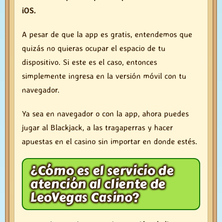
iOS.
A pesar de que la app es gratis, entendemos que
quizás no quieras ocupar el espacio de tu
dispositivo. Si este es el caso, entonces
simplemente ingresa en la versión móvil con tu
navegador.
Ya sea en navegador o con la app, ahora puedes
jugar al Blackjack, a las tragaperras y hacer
apuestas en el casino sin importar en donde estés.
¿Cómo es el servicio de
atención al cliente de
LeoVegas Casino?