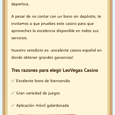
deportiva.
A pesar de no contar con un bono sin depósito, te
invitamos a que pruebes este casino para que
aproveches la excelencia disponible en todos sus
servicios.
Nuestro veredicto es: ¡excelente casino español en
donde obtener grandes ganancias!
Tres razones para elegir LeoVegas Casino
✅ Excelente bono de bienvenida
✅ Gran variedad de juegos
✅ Aplicación móvil galardonada