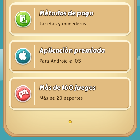
Métodos de pago
Tarjetas y monederos
Aplicación premiada
Para Android e iOS
Más de 160 juegos
Más de 20 deportes