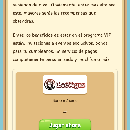
subiendo de nivel. Obviamente, entre más alto sea
este, mayores serás las recompensas que
obtendrás.
Entre los beneficios de estar en el programa VIP
están: invitaciones a eventos exclusivos, bonos
para tu cumpleaños, un servicio de pagos
completamente personalizado y muchísimo más.
Bono máximo
–
Jugar ahora