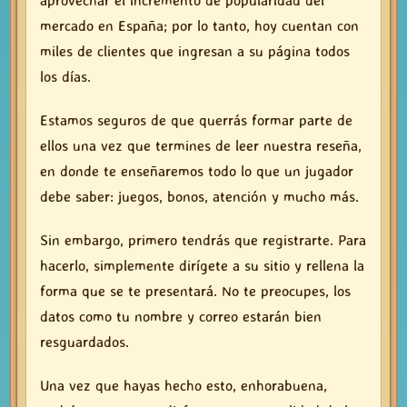
mercado en España; por lo tanto, hoy cuentan con
miles de clientes que ingresan a su página todos
los días.
Estamos seguros de que querrás formar parte de
ellos una vez que termines de leer nuestra reseña,
en donde te enseñaremos todo lo que un jugador
debe saber: juegos, bonos, atención y mucho más.
Sin embargo, primero tendrás que registrarte. Para
hacerlo, simplemente dirígete a su sitio y rellena la
forma que se te presentará. No te preocupes, los
datos como tu nombre y correo estarán bien
resguardados.
Una vez que hayas hecho esto, enhorabuena,