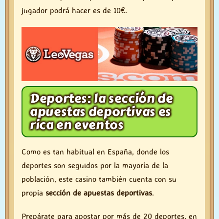
jugador podrá hacer es de 10€.
Deportes: la sección de
apuestas deportivas es
rica en eventos
Como es tan habitual en España, donde los
deportes son seguidos por la mayoría de la
población, este casino también cuenta con su
propia
sección de apuestas deportivas
.
Prepárate para apostar por más de 20 deportes, en