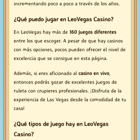
incrementando poco a poco a través de los años.
¿Qué puedo jugar en LeoVegas Casino?
En LeoVegas hay más de
160 juegos diferentes
entre los que escoger. A pesar de que hay casinos
con más opciones, pocos pueden ofrecer el nivel de
excelencia que se consigue en esta página.
Además, si eres aficionado al
casino en vivo
,
entonces podrás gozar de excelentes juegos de
ruleta con crupieres profesionales. ¡Disfruta de la
experiencia de Las Vegas desde la comodidad de tu
casa!
¿Qué tipos de juego hay en LeoVegas
Casino?