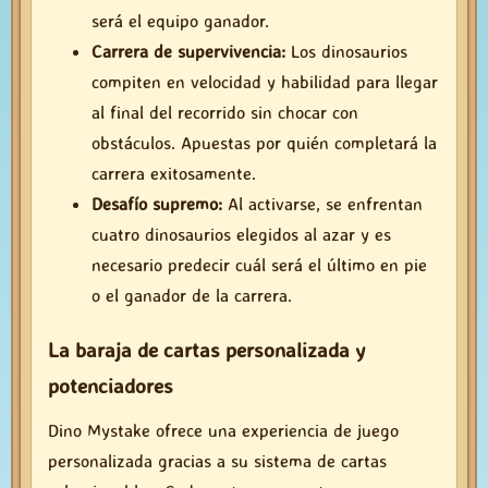
será el equipo ganador.
Carrera de supervivencia:
Los dinosaurios
compiten en velocidad y habilidad para llegar
al final del recorrido sin chocar con
obstáculos. Apuestas por quién completará la
carrera exitosamente.
Desafío supremo:
Al activarse, se enfrentan
cuatro dinosaurios elegidos al azar y es
necesario predecir cuál será el último en pie
o el ganador de la carrera.
La baraja de cartas personalizada y
potenciadores
Dino Mystake ofrece una experiencia de juego
personalizada gracias a su sistema de cartas