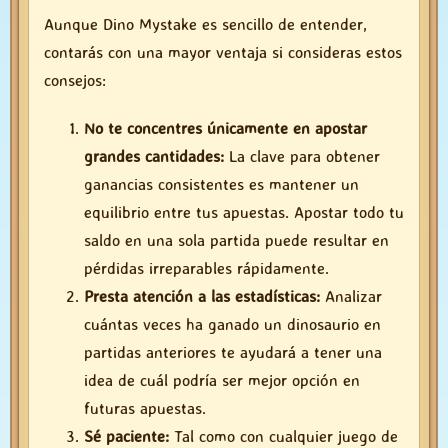
Aunque Dino Mystake es sencillo de entender,
contarás con una mayor ventaja si consideras estos
consejos:
No te concentres únicamente en apostar
grandes cantidades:
La clave para obtener
ganancias consistentes es mantener un
equilibrio entre tus apuestas. Apostar todo tu
saldo en una sola partida puede resultar en
pérdidas irreparables rápidamente.
Presta atención a las estadísticas:
Analizar
cuántas veces ha ganado un dinosaurio en
partidas anteriores te ayudará a tener una
idea de cuál podría ser mejor opción en
futuras apuestas.
Sé paciente:
Tal como con cualquier juego de