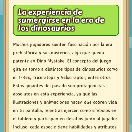
La experiencia de
sumergirse en la era de
los dinosaurios
Muchos jugadores sienten fascinación por la era
prehistórica y sus misterios, algo que queda
patente en Dino Mystake. El concepto del juego
gira en torno a distintos tipos de dinosaurios como
el T-Rex, Triceratops y Velociraptor, entre otros.
Estos gigantes del pasado son protagonistas
absolutos en esta experiencia, ya que las
ilustraciones y animaciones hacen que cobren vida
en tu pantalla, mientras ejercen como símbolos en
el tablero y participan en desafíos junto al jugador.
Incluso, cada especie tiene habilidades y atributos