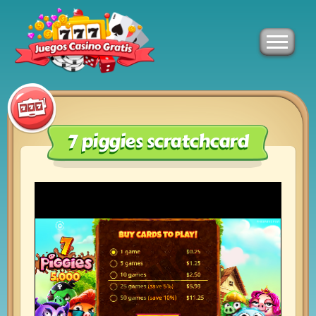
7 piggies scratchcard