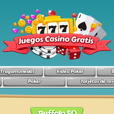
Tragamonedas
Video Poker
B
Poker
Tarjetas de ra
Buffalo 50