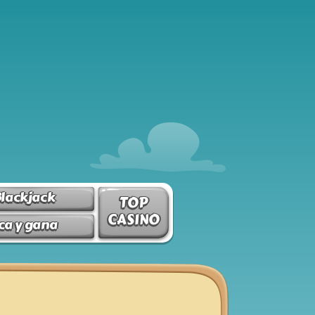
lackjack
TOP
CASINO
sca y gana