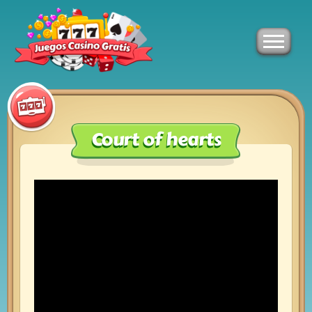
Court of hearts