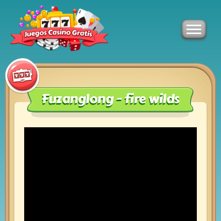
Fuzanglong - fire wilds