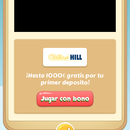
¡Hasta 1000€ gratis por tu
primer deposito!
Jugar con bono