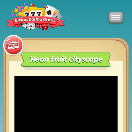
Neon fruit cityscape