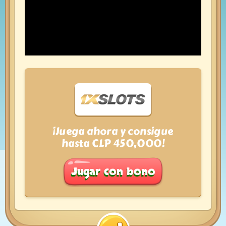
¡Juega ahora y consigue
hasta CLP 450,000!
Jugar con bono