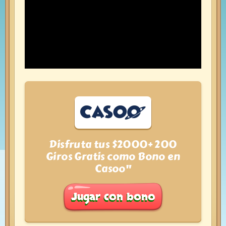
Disfruta tus $2000+ 200
Giros Gratis como Bono en
Casoo"
Jugar con bono