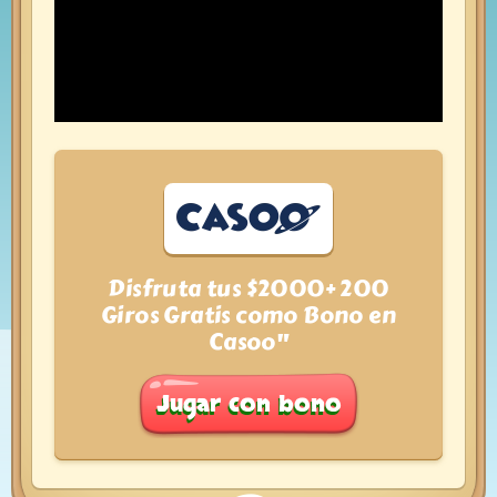
Disfruta tus $2000+ 200
Giros Gratis como Bono en
Casoo"
Jugar con bono