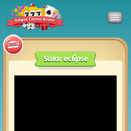
Solar eclipse