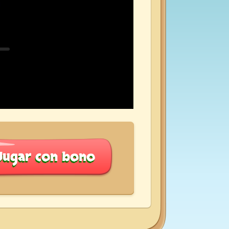
Jugar con bono