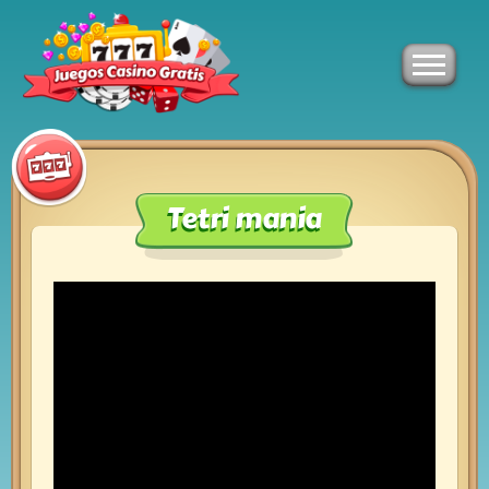
Tetri mania