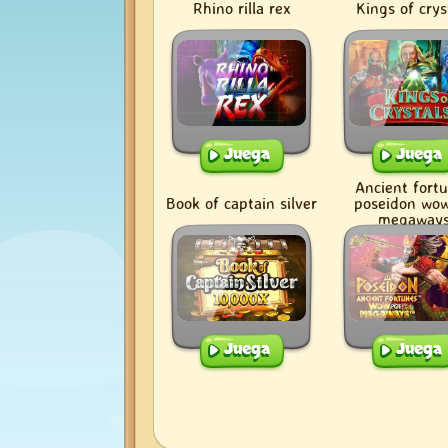
Rhino rilla rex
Kings of crys
Juega
Juega
Ancient fort
Book of captain silver
poseidon wo
megaway
Juega
Juega