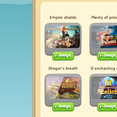
Empire shields
Plenty of pre
Juega
Juega
Dragon's breath
11 enchanting r
Juega
Juega