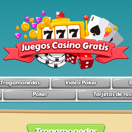
Tragamonedas
Video Poker
B
Poker
Tarjetas de ra
Tragamonedas