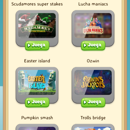
Scudamores super stakes
Lucha maniacs
Juega
Juega
Easter island
Ozwin
Juega
Juega
Pumpkin smash
Trolls bridge