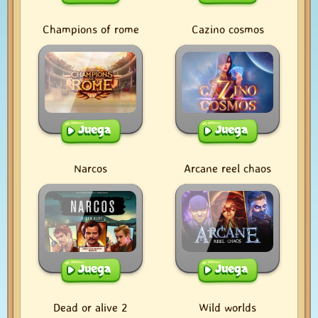
Champions of rome
Cazino cosmos
Juega
Juega
Narcos
Arcane reel chaos
Juega
Juega
Dead or alive 2
Wild worlds