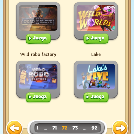
Juega
Juega
Wild robo factory
Lake
Juega
Juega
1
...
71
72
73
...
92