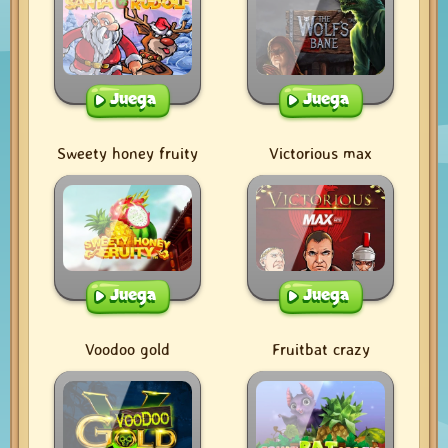
Juega
Juega
Sweety honey fruity
Victorious max
Juega
Juega
Voodoo gold
Fruitbat crazy