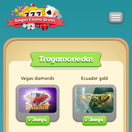
Tragamonedas
Vegas diamonds
Ecuador gold
Juega
Juega