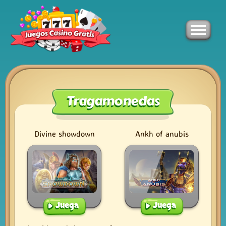
Tragamonedas
Divine showdown
Ankh of anubis
Juega
Juega