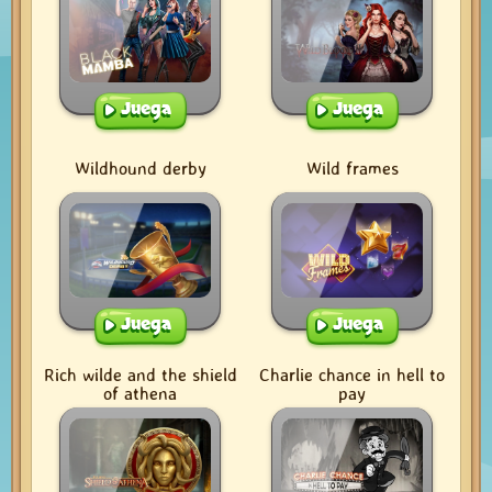
Juega
Juega
Wildhound derby
Wild frames
Juega
Juega
Rich wilde and the shield
Charlie chance in hell to
of athena
pay